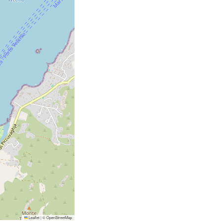
Leaflet
|
©
OpenStreetMap