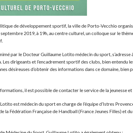
itique de développement sportif, la ville de Porto-Vecchio organise, 
 septembre 2019, à 19h, au centre culturel, un colloque sur le thème
f.
animé par le Docteur Guillaume Lotito médecin du sport, s’adresse à
à. Les dirigeants et l’encadrement sportif des clubs, bien entendu l
nnes désireuses d’obtenir des informations dans ce domaine, bien pré
ormations, il est possible de contacter le service de la jeunesse et
otito est médecin du sport en charge de l’équipe d’Istres Provence 
 de la Fédération Française de Handball (France Jeunes Filles) et d
C de Médecine du Sport, Guillaume Lotito a également obtenu :