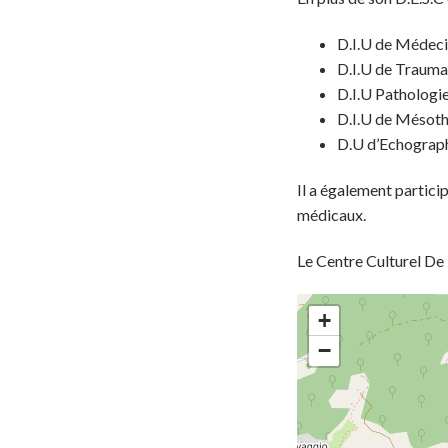
D.I.U de Médeci
D.I.U de Trauma
D.I.U Pathologie
D.I.U de Mésoth
D.U d’Echograp
Il a également partici
médicaux.
Le Centre Culturel De
+
−