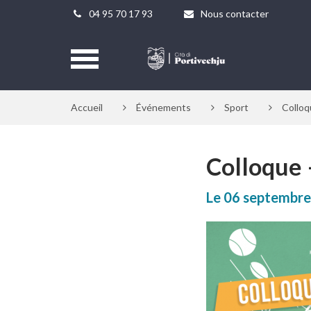
Gestion des traceurs
04 95 70 17 93
Nous contacter
Aller
à
Accueil
>
Événements
>
Sport
>
Colloq
la
navigation
Colloque 
Le
06
septembre