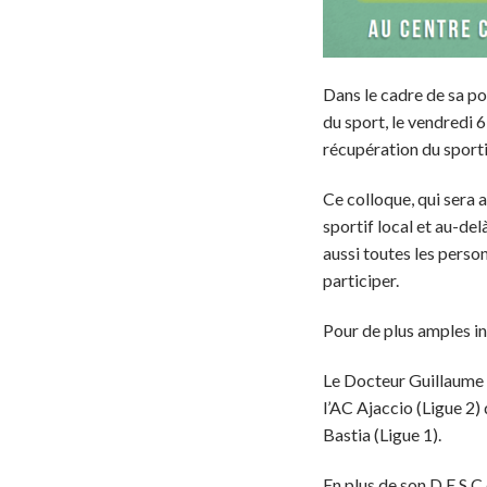
Dans le cadre de sa pol
du sport, le vendredi 6
récupération du sporti
Ce colloque, qui sera 
sportif local et au-del
aussi toutes les perso
participer.
Pour de plus amples inf
Le Docteur Guillaume L
l’AC Ajaccio (Ligue 2)
Bastia (Ligue 1).
En plus de son D.E.S.